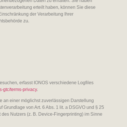
rsonenbezogenen Daten zu erhalten. Sie haben
enverarbeitung erteilt haben, können Sie diese
Einschränkung der Verarbeitung Ihrer
htsbehörde zu.
besuchen, erfasst IONOS verschiedene Logfiles
s-gtc/terms-privacy
.
e an einer möglichst zuverlässigen Darstellung
uf Grundlage von Art. 6 Abs. 1 lit. a DSGVO und § 25
des Nutzers (z. B. Device-Fingerprinting) im Sinne