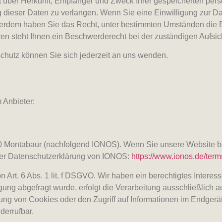
nft über Herkunft, Empfänger und Zweck Ihrer gespeicherten pe
dieser Daten zu verlangen. Wenn Sie eine Einwilligung zur Dat
Außerdem haben Sie das Recht, unter bestimmten Umständen die 
n steht Ihnen ein Beschwerderecht bei der zuständigen Aufsic
hutz können Sie sich jederzeit an uns wenden.
 Anbieter:
410 Montabaur (nachfolgend IONOS). Wenn Sie unsere Website 
 der Datenschutzerklärung von IONOS:
https://www.ionos.de/term
rt. 6 Abs. 1 lit. f DSGVO. Wir haben ein berechtigtes Interess
ung abgefragt wurde, erfolgt die Verarbeitung ausschließlich a
ng von Cookies oder den Zugriff auf Informationen im Endgerät 
derrufbar.