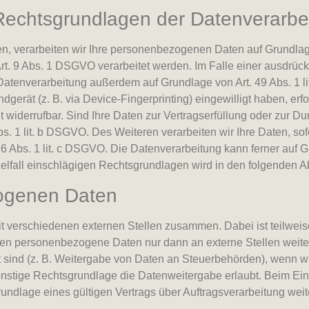
echtsgrundlagen der Datenverarbei
n, verarbeiten wir Ihre personenbezogenen Daten auf Grundlage v
. 9 Abs. 1 DSGVO verarbeitet werden. Im Falle einer ausdrückl
 Datenverarbeitung außerdem auf Grundlage von Art. 49 Abs. 1 l
ndgerät (z. B. via Device-Fingerprinting) eingewilligt haben, er
t widerrufbar. Sind Ihre Daten zur Vertragserfüllung oder zur D
bs. 1 lit. b DSGVO. Des Weiteren verarbeiten wir Ihre Daten, sof
. 6 Abs. 1 lit. c DSGVO. Die Datenverarbeitung kann ferner auf 
nzelfall einschlägigen Rechtsgrundlagen wird in den folgenden A
ogenen Daten
mit verschiedenen externen Stellen zusammen. Dabei ist teilw
eben personenbezogene Daten nur dann an externe Stellen weite
et sind (z. B. Weitergabe von Daten an Steuerbehörden), wenn wir 
tige Rechtsgrundlage die Datenweitergabe erlaubt. Beim Eins
dlage eines gültigen Vertrags über Auftragsverarbeitung weite