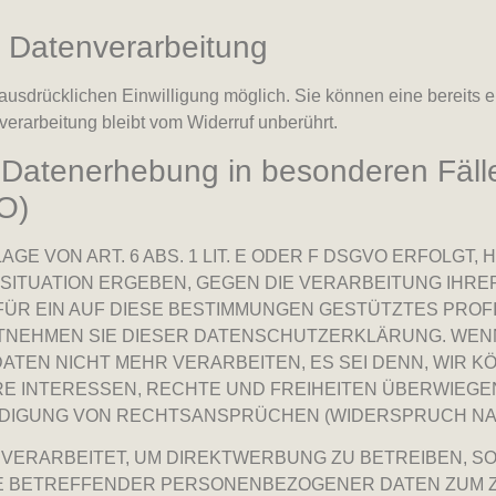
ur Datenverarbeitung
usdrücklichen Einwilligung möglich. Sie können eine bereits ert
verarbeitung bleibt vom Widerruf unberührt.
 Datenerhebung in besonderen Fäll
O)
 VON ART. 6 ABS. 1 LIT. E ODER F DSGVO ERFOLGT, 
 SITUATION ERGEBEN, GEGEN DIE VERARBEITUNG IH
FÜR EIN AUF DIESE BESTIMMUNGEN GESTÜTZTES PROFI
NTNEHMEN SIE DIESER DATENSCHUTZERKLÄRUNG. WEN
TEN NICHT MEHR VERARBEITEN, ES SEI DENN, WIR
HRE INTERESSEN, RECHTE UND FREIHEITEN ÜBERWIEGE
IGUNG VON RECHTSANSPRÜCHEN (WIDERSPRUCH NACH 
RARBEITET, UM DIREKTWERBUNG ZU BETREIBEN, SO 
IE BETREFFENDER PERSONENBEZOGENER DATEN ZUM 